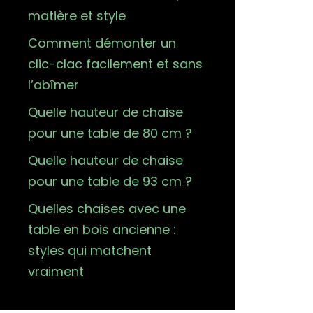
matière et style
Comment démonter un
clic-clac facilement et sans
l’abîmer
Quelle hauteur de chaise
pour une table de 80 cm ?
Quelle hauteur de chaise
pour une table de 93 cm ?
Quelles chaises avec une
table en bois ancienne :
styles qui matchent
vraiment