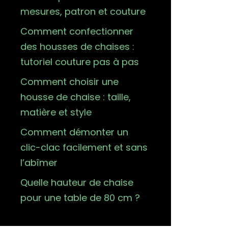
mesures, patron et couture
Comment confectionner
des housses de chaises :
tutoriel couture pas à pas
Comment choisir une
housse de chaise : taille,
matière et style
Comment démonter un
clic-clac facilement et sans
l’abîmer
Quelle hauteur de chaise
pour une table de 80 cm ?