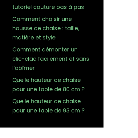
tutoriel couture pas à pas
Comment choisir une
housse de chaise : taille,
matière et style
Comment démonter un
clic-clac facilement et sans
l’abîmer
Quelle hauteur de chaise
pour une table de 80 cm ?
Quelle hauteur de chaise
pour une table de 93 cm ?