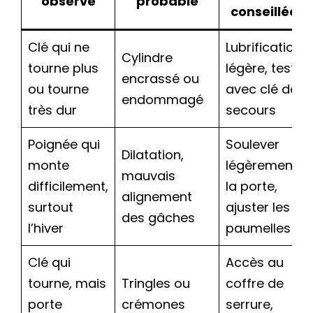
observé
probable
conseillée
Clé qui ne
Lubrification
Cylindre
tourne plus
légère, test
encrassé ou
ou tourne
avec clé de
endommagé
très dur
secours
Poignée qui
Soulever
Dilatation,
monte
légèrement
mauvais
difficilement,
la porte,
alignement
surtout
ajuster les
des gâches
l’hiver
paumelles
Clé qui
Accès au
tourne, mais
Tringles ou
coffre de
porte
crémones
serrure,