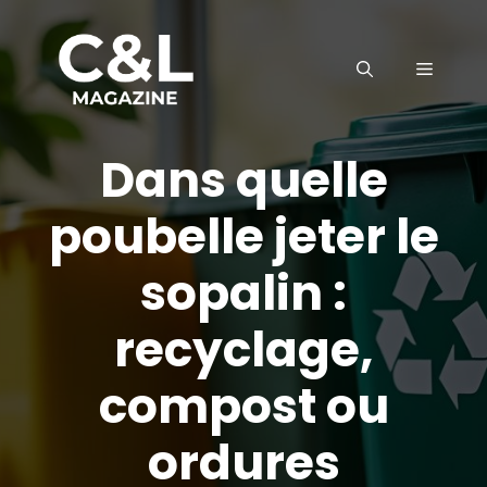
Aller
au
MENU
contenu
Dans quelle
poubelle jeter le
sopalin :
recyclage,
compost ou
ordures