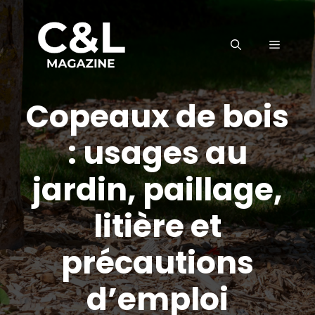
Aller
au
MENU
contenu
Copeaux de bois
: usages au
jardin, paillage,
litière et
précautions
d’emploi