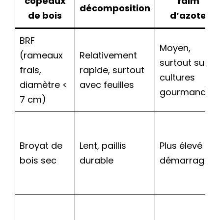
copeaux
faim
décomposition
de bois
d’azote
BRF
Moyen,
(rameaux
Relativement
surtout sur
frais,
rapide, surtout
cultures
diamètre <
avec feuilles
gourmandes
7 cm)
Broyat de
Lent, paillis
Plus élevé au
bois sec
durable
démarrage