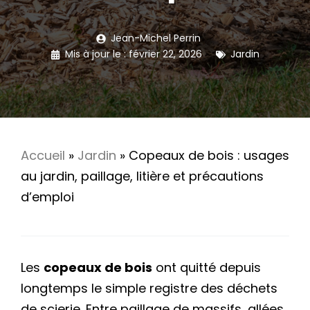
Jean-Michel Perrin
Mis à jour le :
février 22, 2026
Jardin
Accueil
»
Jardin
»
Copeaux de bois : usages
au jardin, paillage, litière et précautions
d’emploi
Les
copeaux de bois
ont quitté depuis
longtemps le simple registre des déchets
de scierie. Entre paillage de massifs, allées